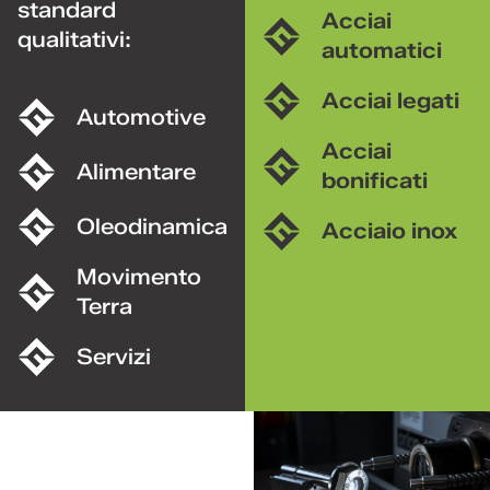
standard
Acciai
qualitativi:
automatici
Acciai legati
Automotive
Acciai
Alimentare
bonificati
Oleodinamica
Acciaio inox
Movimento
Terra
Servizi