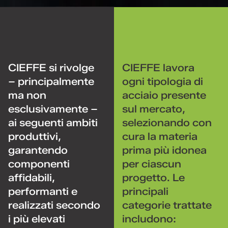
CIEFFE si rivolge
CIEFFE lavora
– principalmente
ogni tipologia di
ma non
acciaio presente
esclusivamente –
sul mercato,
ai seguenti ambiti
selezionando con
produttivi,
cura la materia
garantendo
prima più idonea
componenti
per ciascun
affidabili,
progetto. Le
performanti e
principali
realizzati secondo
categorie trattate
i più elevati
includono: