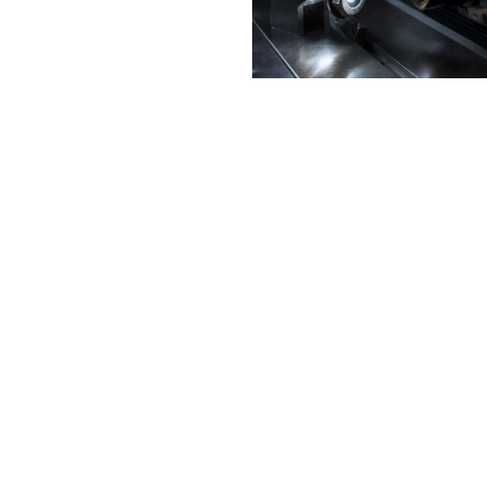
Tornitura da barra,
stampaggio a caldo,
lavorazioni da ripresa,
rullatura e rettifica: un
ciclo produttivo
completo e integrato,
gestito interamente
all’interno di CIEFFE per
garantire massima
precisione, tempi
ottimizzati e totale
controllo di tutte le fasi
produttive.